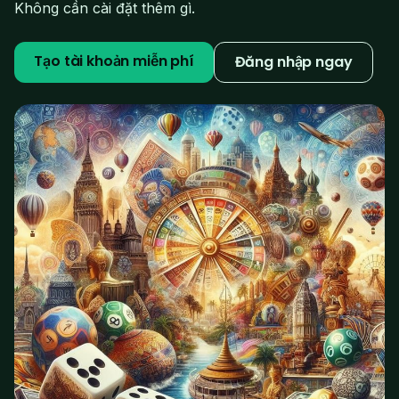
Không cần cài đặt thêm gì.
Tạo tài khoản miễn phí
Đăng nhập ngay