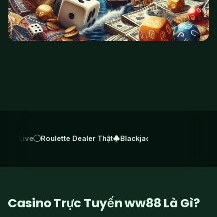
arat Live
Roulette Dealer Thật
Blackjack Trực Tiếp
Sicbo
Casino Trực Tuyến ww88 Là Gì?