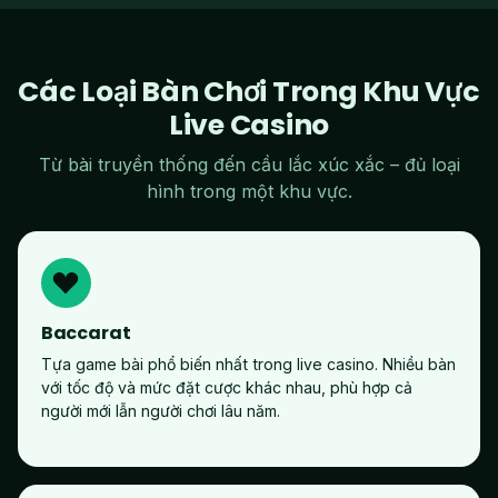
Các Loại Bàn Chơi Trong Khu Vực
Live Casino
Từ bài truyền thống đến cầu lắc xúc xắc – đủ loại
hình trong một khu vực.
Baccarat
Tựa game bài phổ biến nhất trong live casino. Nhiều bàn
với tốc độ và mức đặt cược khác nhau, phù hợp cả
người mới lẫn người chơi lâu năm.