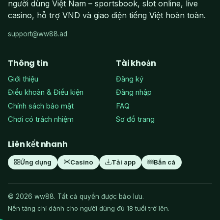
người dùng Việt Nam – sportsbook, slot online, live
casino, hỗ trợ VND và giao diện tiếng Việt hoàn toàn.
support@ww88.ad
Thông tin
Tài khoản
Giới thiệu
Đăng ký
Điều khoản & Điều kiện
Đăng nhập
Chính sách bảo mật
FAQ
Chơi có trách nhiệm
Sơ đồ trang
Liên kết nhanh
Ứng dụng
Casino
Tải app
Bắn cá
© 2026 ww88. Tất cả quyền được bảo lưu.
Nền tảng chỉ dành cho người dùng đủ 18 tuổi trở lên.